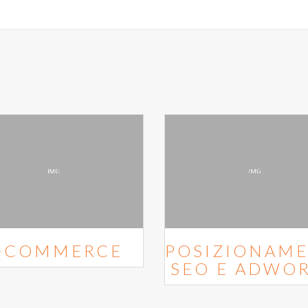
-COMMERCE
POSIZIONAME
SEO E ADWO