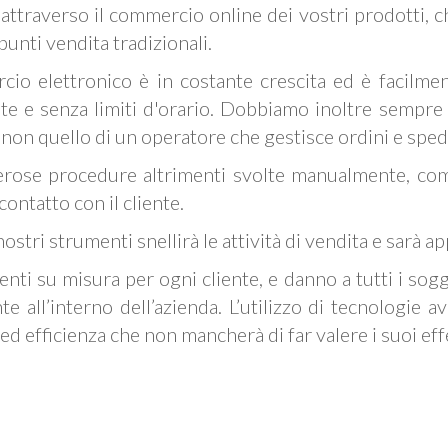
attraverso il commercio online dei vostri prodotti, c
punti vendita tradizionali.
cio elettronico è in costante crescita ed è facilme
 e senza limiti d'orario. Dobbiamo inoltre sempre s
se non quello di un operatore che gestisce ordini e sped
ose procedure altrimenti svolte manualmente, come 
ntatto con il cliente.
stri strumenti snellirà le attività di vendita e sarà appr
nti su misura per ogni cliente, e danno a tutti i sogget
 all’interno dell’azienda. L’utilizzo di tecnologie ava
 efficienza che non mancherà di far valere i suoi effet