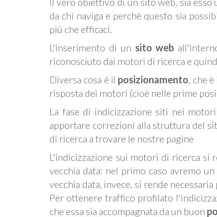
Il vero obiettivo di un sito web, sia esso
da chi naviga e perchè questo sia possib
più che efficaci.
L'inserimento di un
sito web
all'intern
riconosciuto dai motori di ricerca e quind
Diversa cosa è il
posizionamento
, che è
risposta dei motori (cioè nelle prime posi
La fase di indicizzazione siti nei moto
apportare correzioni alla struttura del s
di ricerca a trovare le nostre pagine
L'indicizzazione sui motori di ricerca si 
vecchia data: nel primo caso avremo un p
vecchia data, invece, si rende necessaria
Per ottenere traffico profilato l'indicizz
che essa sia accompagnata da un buon
po