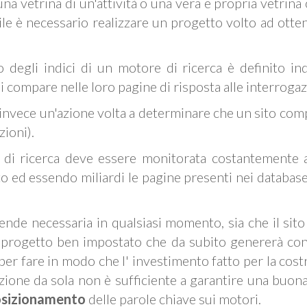
 una vetrina di un'attività o una vera e propria vetrina
ile è necessario realizzare un progetto volto ad ott
o degli indici di un motore di ricerca è definito in
i compare nelle loro pagine di risposta alle interrogaz
 invece un'azione volta a determinare che un sito comp
zioni).
ri di ricerca deve essere monitorata costantemente a
ito ed essendo miliardi le pagine presenti nei database
rende necessaria in qualsiasi momento, sia che il sito 
rogetto ben impostato che da subito genererà contatt
 per fare in modo che l' investimento fatto per la cost
azione da sola non è sufficiente a garantire una buona 
sizionamento
delle parole chiave sui motori.